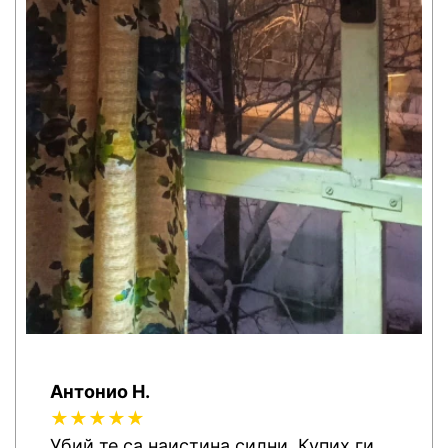
Антонио H.
★★★★★
Убий те са наистина силни. Купих ги