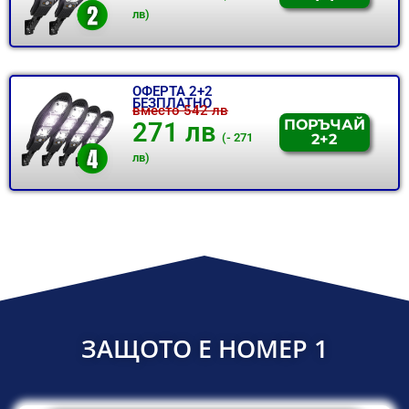
лв)
ОФЕРТА 2+2
БЕЗПЛАТНО
вместо 542 лв
ПОРЪЧАЙ
271 лв
2+2
(- 271
лв)
ЗАЩОТО Е НОМЕР 1