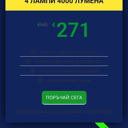
4 ЛАМПИ 4000 ЛУМЕНА
271
€
€
542
Купете 2, вземете 2 безплатно
Безплатна доставка за 24/48 часа
Сигурно плащане при доставка
Възстановяване 14 дни
ПОРЪЧАЙ СЕГА
*офертата е валидна до изчерпване на количествата