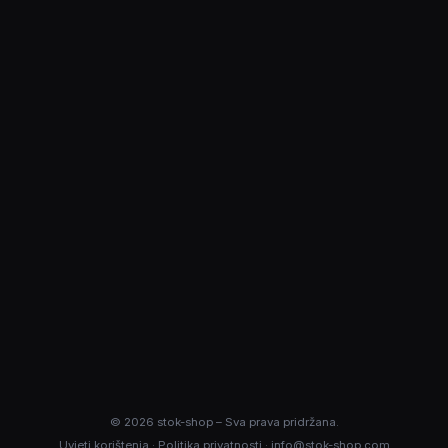
+
Koje su igre točno uključene?
+
Mogu li dodati još igara?
+
Radi li i PS2? Radi li glatko?
+
Kako funkcionira plaćanje pouzećem?
+
Što sadrži pakiranje?
+
Za koliko stiže pošiljka?
+
Što ako se ne javim na poziv?
©
2026
stok-shop – Sva prava pridržana.
Uvjeti korištenja
·
Politika privatnosti
·
info@stok-shop.com