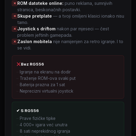
ROM datoteke online:
puno reklama, sumnjivih
✕
stranica, beskonačnih postavki.
Skupe pretplate
— a tvoji omiljeni klasici ionako nisu
✕
tamo.
Joystick s driftom
nakon par mjeseci — čest
✕
problem jeftinih gamepada.
Zaslon mobitela
nije namijenjen za retro igranje. I to
✕
se vidi.
Bez RG556
Igranje na ekranu na dodir
Traženje ROM-ova svaki put
Baterija prazna za 1 sat
Neprecizni virtualni joystick
✔ S RG556
Prave fizičke tipke
4 000+ igara već unutra
8 sati neprekidnog igranja