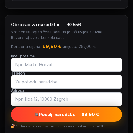
Obrazac za narudžbu — RG556
Vremenski ograničena ponuda je još uvijek aktivna.
Rezerviraj svoju konzolu sada.
69,90 €
Konačna cijena:
umjesto
257,00 €
Ime i prezime
Telefon
Adresa
Pošalji narudžbu — 69,90 €
Podaci se koriste samo za dostavu i potvrdu narudžbe.