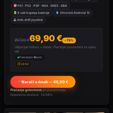
PS1 · PS2 · PSP · N64 · SNES · GBA
8 sati trajanja baterije
Otvoreni Android 13
🕹 Anti-drift joystick
69,90 €
257,00 €
−73%
Uključuje torbicu + stalak · Plaćanje pouzećem za cijelu
HR
Preostalo:
6
kom.
⏱
19:52
Naruči odmah — 69,90 €
Plaćanje gotovinom
pri preuzimanju.
Ekspresna dostava · 24/48 h.