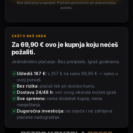
Bez plaćanja unaprijed. Plaćate gotovinom pri preuzimanju
paketa.
ZAŠTO BAŠ SADA
Za 69,90 € ovo je kupnja koju nećeš
požaliti.
Jednokratno plaćanje. Bez pretplate. Igraš godinama.
Uštediš 187 €:
s 257 € na samo 69,90 € — samo u
✓
ovoj ponudi.
Bez rizika:
plaćaš tek pri dostavi kuriru.
✓
Dostava 24/48 h:
već ovog vikenda možeš igrati.
✓
Sve spremno:
nema dodatnih kupnji, nema
✓
namještanja.
Dugoročna investicija:
ne istječe i ne zahtijeva
✓
plaćene nadogradnje.