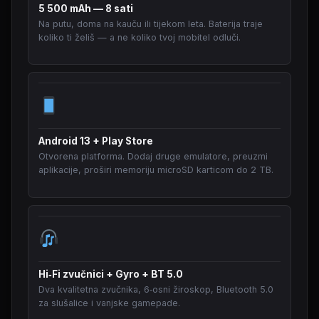
5 500 mAh — 8 sati
Na putu, doma na kauču ili tijekom leta. Baterija traje
koliko ti želiš — a ne koliko tvoj mobitel odluči.
Android 13 + Play Store
Otvorena platforma. Dodaj druge emulatore, preuzmi
aplikacije, proširi memoriju microSD karticom do 2 TB.
Hi‑Fi zvučnici + Gyro + BT 5.0
Dva kvalitetna zvučnika, 6‑osni žiroskop, Bluetooth 5.0
za slušalice i vanjske gamepade.