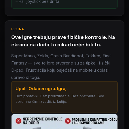
Hall joystick bez drifta
ISTINA
Ove igre trebaju prave fizičke kontrole. Na
ekranu na dodir to nikad neće biti to.
Super Mario, Zelda, Crash Bandicoot, Tekken, Final
Fantasy — sve te igre stvorene su za tipke i fizički
D‑pad. Frustracija koju osjećaš na mobitelu dolazi
upravo iz toga.
Upali. Odaberi igru. Igraj.
Bez postavki. Bez preuzimanja. Bez pretplate. Sve
spremno čim izvadiš iz kutije.