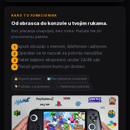
KAKO TO FUNKCIONIRA
Od obrasca do konzole u tvojim rukama.
Bez plaćanja unaprijed, bez rizika. Plaćate tek pri
preuzimanju paketa.
Ispuni obrazac s imenom, telefonom i adresom.
1
Operater će te nazvati za potvrdu narudžbe.
2
Paket šaljemo ekspresno unutar 24/48 sati.
3
Plaćaš gotovinom kuriru pri dostavi.
4
Sigurni podaci
Bez plaćanja unaprijed
Pošiljka s praćenjem
Telefonska potvrda