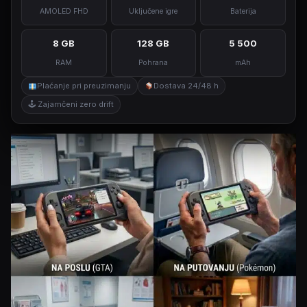
AMOLED FHD
Uključene igre
Baterija
8 GB
128 GB
5 500
RAM
Pohrana
mAh
Plaćanje pri preuzimanju
Dostava 24/48 h
🕹 Zajamčeni zero drift