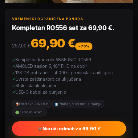
VREMENSKI OGRANIČENA PONUDA
Kompletan RG556 set za 69,90 €.
69,90 €
257,00 €
−73%
Kompletna konzola ANBERNIC RG556
AMOLED zaslon 5,48″ FHD na dodir
128 GB pohrane — 4 000+ predinstaliranih igara
Čvrsta zaštitna torbica uključena
Stolni stalak uključen
USB‑C kabel za punjenje
Dostava 24/48 h
Plaćanje pri preuzimanju
Zadnjih
6
kom.
Naruči odmah za 69,90 €