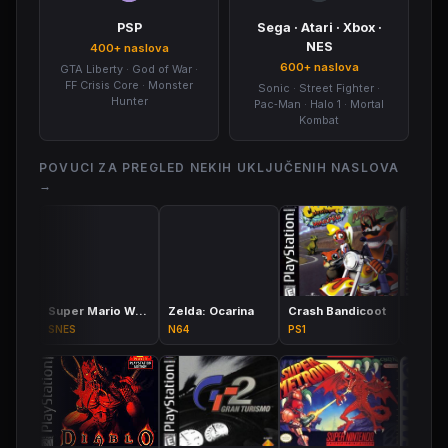
PSP
Sega · Atari · Xbox ·
NES
400+ naslova
600+ naslova
GTA Liberty · God of War ·
FF Crisis Core · Monster
Sonic · Street Fighter ·
Hunter
Pac‑Man · Halo 1 · Mortal
Kombat
POVUCI ZA PREGLED NEKIH UKLJUČENIH NASLOVA
→
Super Mario World
Zelda: Ocarina
Crash Bandicoot
SNES
N64
PS1
GBA