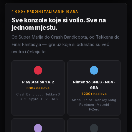
4 000+ PREDINSTALIRANIH IGARA
Sve konzole koje si volio. Sve na
jednom mjestu.
Od Super Marija do Crash Bandicoota, od Tekkena do
Final Fantasyja — igre uz koje si odrastao su već
unutra i čekaju te.
PlayStation 1 & 2
Nintendo SNES · N64 ·
GBA
800+ naslova
1 200+ naslova
Crash Bandicoot · Tekken 3
· GT2 · Spyro · FF VII · RE2
Mario · Zelda · Donkey Kong
· Pokémon · Metroid ·
F‑Zero