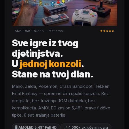
ANBERNIC RG556 — Mat crna
★★★★★
Sve igre iz tvog
djetinjstva.
U
jednoj konzoli
.
Stane na tvoj dlan.
Mario, Zelda, Pokémon, Crash Bandicoot, Tekken,
Final Fantasy — spremne čim upališ konzolu. Bez
pretplate, bez traženja ROM datoteka, bez
komplikacija. AMOLED zaslon 5,48″, prave fizičke
tipke, 8 sati trajanja baterije.
🖥 AMOLED 5,48″ Full HD
4 000+ uključenih igara