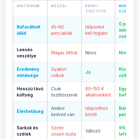
KRITÉRIUM
KÉZZEL
PROFI
MINIBOT
TISZTÍTÓ
CLEAN
0 perc —
Ráfordított
45–60
Időpontot
mindent 
időd
perc/ablak
kell foglalni
csinál
Leesés
Magas (létra)
Nincs
Nincs
veszélye
Eredmény
Gyakori
Kiváló,
Jó
minősége
csíkok
csíkment
Hosszú távú
Csak
80–150 €
Egyszeri
költség
tisztítószerek
alkalmanként
befektet
Amikor
Időponthoz
Bármikor
Elérhetőség
kedved van
kötött
perc alat
Sarkok és
Szinte
99,5%
Változó
szélek
sosem tiszta
lefedett