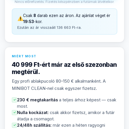
Nincs előrefizetés. Fizetés készpénzben a futárnak átvételkor.
Csak
8
darab ezen az áron. Az ajánlat véget ér
19:52
-kor.
Ezután az ár visszaáll 136 663 Ft-ra.
MIÉRT MOST
40 999 Ft-ért már az első szezonban
megtérül.
Egy profi ablakpucoló 80–150 € alkalmanként. A
MINIBOT CLEAN-nel csak egyszer fizetsz.
230 € megtakarítás
a teljes árhoz képest — csak
✓
most.
Nulla kockázat:
csak akkor fizetsz, amikor a futár
✓
átadja a csomagot.
24/48h szállítás:
már ezen a héten ragyogni
✓