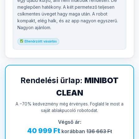
egy újabb kütyü, ami nem működik rendesen. De
meglepően hatékony. A két permetező teljesen
csíkmentes üveget hagy maga után. A robot
kompakt, elég halk, és az app nagyon egyszerű.
Nagyon ajánlom.
Ellenőrzött vásárlás
Rendelési űrlap:
MINIBOT
CLEAN
A −70% kedvezmény még érvényes. Foglald le most a
saját ablakpucoló robotodat.
Végső ár:
40 999 Ft
korábban
136 663 Ft