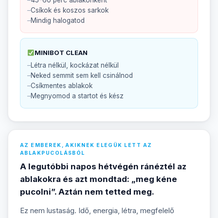
Csíkok és koszos sarkok
Mindig halogatod
MINIBOT CLEAN
Létra nélkül, kockázat nélkül
Neked semmit sem kell csinálnod
Csíkmentes ablakok
Megnyomod a startot és kész
AZ EMBEREK, AKIKNEK ELEGÜK LETT AZ
ABLAKPUCOLÁSBÓL
A legutóbbi napos hétvégén ránéztél az
ablakokra és azt mondtad: „meg kéne
pucolni”. Aztán nem tetted meg.
Ez nem lustaság. Idő, energia, létra, megfelelő