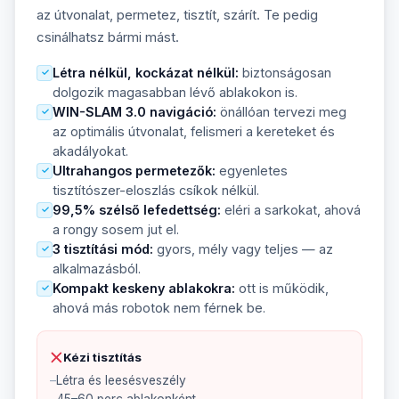
az útvonalat, permetez, tisztít, szárít. Te pedig
csinálhatsz bármi mást.
Létra nélkül, kockázat nélkül:
biztonságosan
✓
dolgozik magasabban lévő ablakokon is.
WIN-SLAM 3.0 navigáció:
önállóan tervezi meg
✓
az optimális útvonalat, felismeri a kereteket és
akadályokat.
Ultrahangos permetezők:
egyenletes
✓
tisztítószer-eloszlás csíkok nélkül.
99,5% szélső lefedettség:
eléri a sarkokat, ahová
✓
a rongy sosem jut el.
3 tisztítási mód:
gyors, mély vagy teljes — az
✓
alkalmazásból.
Kompakt keskeny ablakokra:
ott is működik,
✓
ahová más robotok nem férnek be.
Kézi tisztítás
Létra és leesésveszély
45–60 perc ablakonként