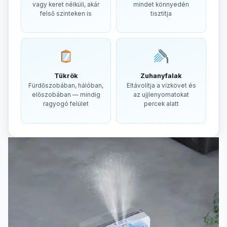
vagy keret nélküli, akár
mindet könnyedén
felső szinteken is
tisztítja
Tükrök
Zuhanyfalak
Fürdőszobában, hálóban,
Eltávolítja a vízkövet és
előszobában — mindig
az ujjlenyomatokat
ragyogó felület
percek alatt