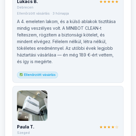
Lukács B.
★★★★★
Debrecen
Ellenőrzött vásárlás · 3 hónapja
A 4. emeleten lakom, és a külső ablakok tisztítása
mindig veszélyes volt. A MINIBOT CLEAN-t
felteszem, rögzítem a biztonsági kötelet, és
mindent elvégez. Félelem nélkül, létra nélkül,
tökéletes eredménnyel. Az utóbbi évek legjobb
háztartási vásárlása — én még 189 €-ért vettem,
és így is megérte.
Ellenőrzött vásárlás
Paula T.
★★★★☆
Szeged