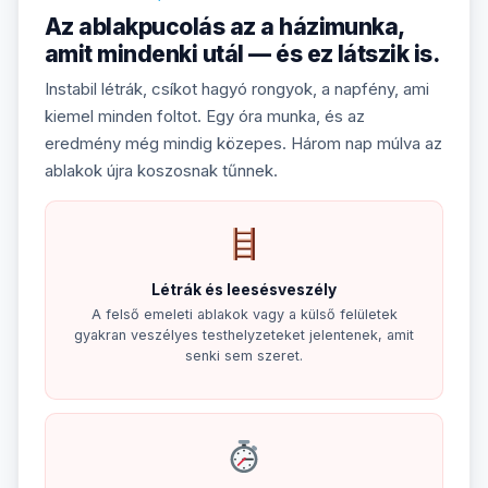
Az ablakpucolás az a házimunka,
amit mindenki utál — és ez látszik is.
Instabil létrák, csíkot hagyó rongyok, a napfény, ami
kiemel minden foltot. Egy óra munka, és az
eredmény még mindig közepes. Három nap múlva az
ablakok újra koszosnak tűnnek.
Létrák és leesésveszély
A felső emeleti ablakok vagy a külső felületek
gyakran veszélyes testhelyzeteket jelentenek, amit
senki sem szeret.