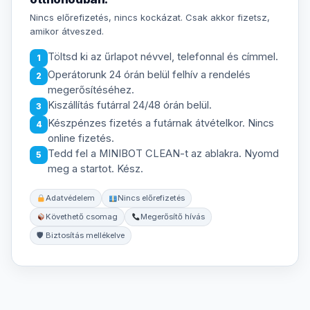
Nincs előrefizetés, nincs kockázat. Csak akkor fizetsz,
amikor átveszed.
Töltsd ki az űrlapot névvel, telefonnal és címmel.
1
Operátorunk 24 órán belül felhív a rendelés
2
megerősítéséhez.
Kiszállítás futárral 24/48 órán belül.
3
Készpénzes fizetés a futárnak átvételkor. Nincs
4
online fizetés.
Tedd fel a MINIBOT CLEAN-t az ablakra. Nyomd
5
meg a startot. Kész.
Adatvédelem
Nincs előrefizetés
Követhető csomag
Megerősítő hívás
🛡 Biztosítás mellékelve