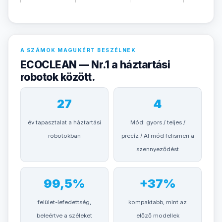
A SZÁMOK MAGUKÉRT BESZÉLNEK
ECOCLEAN — Nr.1 a háztartási
robotok között.
27
4
év tapasztalat a háztartási
Mód: gyors / teljes /
robotokban
precíz / AI mód felismeri a
szennyeződést
99,5%
+37%
felület-lefedettség,
kompaktabb, mint az
beleértve a széleket
előző modellek