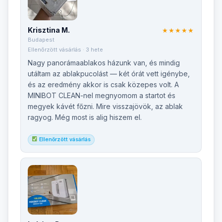
Krisztina M.
★★★★★
Budapest
Ellenőrzött vásárlás · 3 hete
Nagy panorámaablakos házunk van, és mindig
utáltam az ablakpucolást — két órát vett igénybe,
és az eredmény akkor is csak közepes volt. A
MINIBOT CLEAN-nel megnyomom a startot és
megyek kávét főzni. Mire visszajövök, az ablak
ragyog. Még most is alig hiszem el.
Ellenőrzött vásárlás