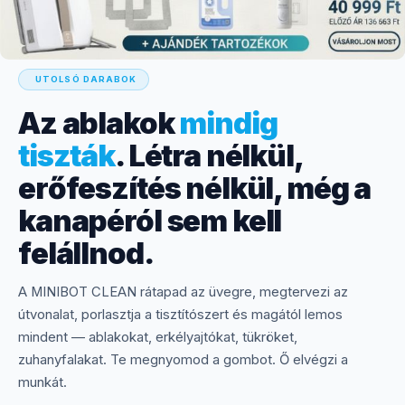
UTOLSÓ DARABOK
Az ablakok
mindig
tiszták
. Létra nélkül,
erőfeszítés nélkül, még a
kanapéról sem kell
felállnod.
A MINIBOT CLEAN rátapad az üvegre, megtervezi az
útvonalat, porlasztja a tisztítószert és magától lemos
mindent — ablakokat, erkélyajtókat, tükröket,
zuhanyfalakat. Te megnyomod a gombot. Ő elvégzi a
munkát.