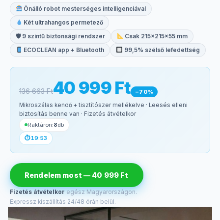
Önálló robot mesterséges intelligenciával
Két ultrahangos permetező
🛡 9 szintű biztonsági rendszer
Csak 215×215×55 mm
ECOCLEAN app + Bluetooth
99,5% szélső lefedettség
40 999 Ft
136 663 Ft
−70%
Mikroszálas kendő + tisztítószer mellékelve · Leesés elleni
biztosítás benne van · Fizetés átvételkor
Raktáron:
8
db
⏱
19:52
Rendelem most — 40 999 Ft
Fizetés átvételkor
egész Magyarországon.
Expressz kiszállítás 24/48 órán belül.