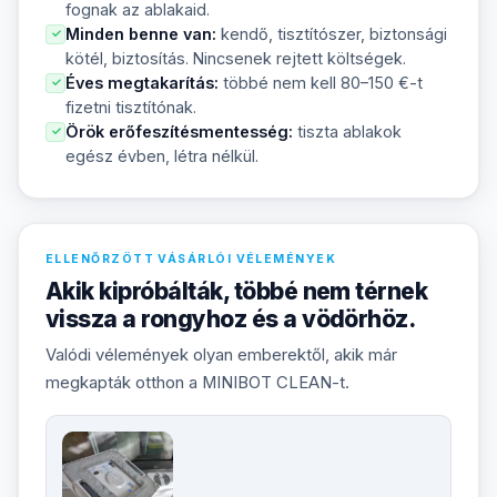
fognak az ablakaid.
Minden benne van:
kendő, tisztítószer, biztonsági
✓
kötél, biztosítás. Nincsenek rejtett költségek.
Éves megtakarítás:
többé nem kell 80–150 €-t
✓
fizetni tisztítónak.
Örök erőfeszítésmentesség:
tiszta ablakok
✓
egész évben, létra nélkül.
ELLENŐRZÖTT VÁSÁRLÓI VÉLEMÉNYEK
Akik kipróbálták, többé nem térnek
vissza a rongyhoz és a vödörhöz.
Valódi vélemények olyan emberektől, akik már
megkapták otthon a MINIBOT CLEAN-t.