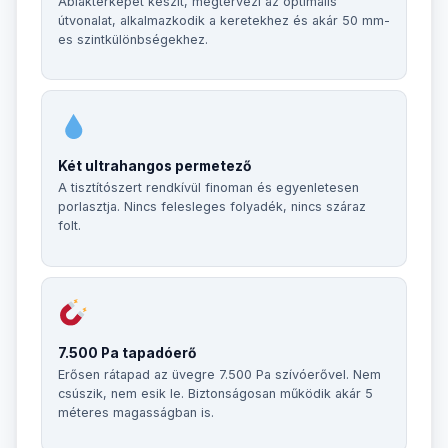
Ablaktérképet készít, megtervezi az optimális
útvonalat, alkalmazkodik a keretekhez és akár 50 mm-
es szintkülönbségekhez.
Két ultrahangos permetező
A tisztítószert rendkívül finoman és egyenletesen
porlasztja. Nincs felesleges folyadék, nincs száraz
folt.
7.500 Pa tapadóerő
Erősen rátapad az üvegre 7.500 Pa szívóerővel. Nem
csúszik, nem esik le. Biztonságosan működik akár 5
méteres magasságban is.