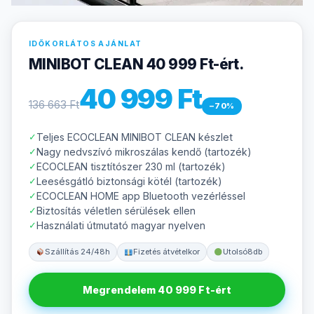
IDŐKORLÁTOS AJÁNLAT
MINIBOT CLEAN 40 999 Ft-ért.
40 999 Ft
136 663 Ft
−70%
Teljes ECOCLEAN MINIBOT CLEAN készlet
Nagy nedvszívó mikroszálas kendő (tartozék)
ECOCLEAN tisztítószer 230 ml (tartozék)
Leesésgátló biztonsági kötél (tartozék)
ECOCLEAN HOME app Bluetooth vezérléssel
Biztosítás véletlen sérülések ellen
Használati útmutató magyar nyelven
Szállítás 24/48h
Fizetés átvételkor
Utolsó
8
db
Megrendelem 40 999 Ft-ért