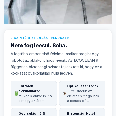
9 SZINTŰ BIZTONSÁGI RENDSZER
Nem fog leesni. Soha.
A legtöbb ember első félelme, amikor meglát egy
robotot az ablakon, hogy leesik. Az ECOCLEAN 9
független biztonsági szintet fejlesztett ki, hogy ez a
kockázat gyakorlatilag nulla legyen.
Tartalék
Optikai szenzorok
akkumulátor
—
— felismerik az
működik akkor is, ha
éleket és megállnak
elmegy az áram
a leesés előtt
Gyorsulásmérő
—
Biztonsági kötél
—