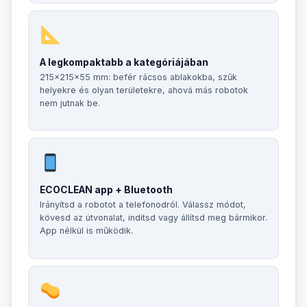
A legkompaktabb a kategóriájában
215×215×55 mm: befér rácsos ablakokba, szűk
helyekre és olyan területekre, ahová más robotok
nem jutnak be.
ECOCLEAN app + Bluetooth
Irányítsd a robotot a telefonodról. Válassz módot,
kövesd az útvonalat, indítsd vagy állítsd meg bármikor.
App nélkül is működik.