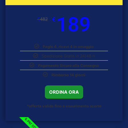
189
€
€
482
Paghi 4, ricevi 4 in omaggio
Spedizione Gratis in 24/48 h
Pagamento Sicuro alla Consegna
Rimborso 14 giorni
ORDINA ORA
*offerta valida fino a esaurimento scorte