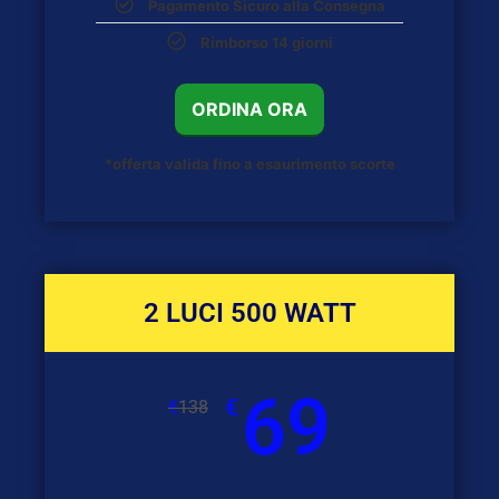
Pagamento Sicuro alla Consegna
Rimborso 14 giorni
ORDINA ORA
*offerta valida fino a esaurimento scorte
2 LUCI 500 WATT
69
€
€
138