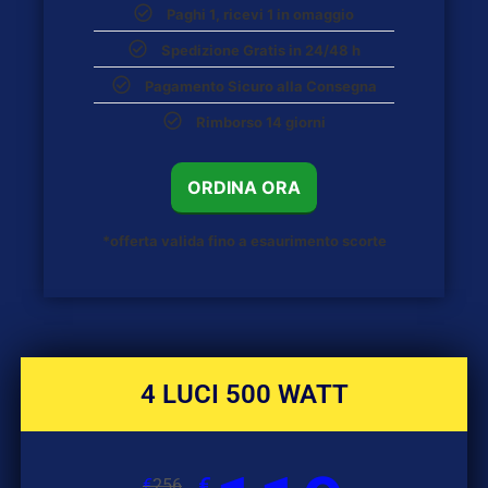
Paghi 1, ricevi 1 in omaggio
Spedizione Gratis in 24/48 h
Pagamento Sicuro alla Consegna
Rimborso 14 giorni
ORDINA ORA
*offerta valida fino a esaurimento scorte
4 LUCI 500 WATT
€
€
256