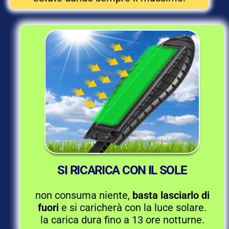
SI RICARICA CON IL SOLE
non consuma niente,
basta lasciarlo di
fuori
e si caricherà con la luce solare.
la carica dura fino a 13 ore notturne.