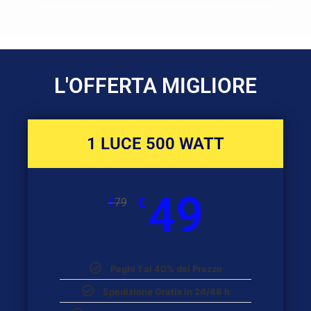
L'OFFERTA MIGLIORE
1 LUCE 500 WATT
49
€
€
79
Paghi 1 al 40% del Prezzo
Spedizione Gratis in 24/48 h