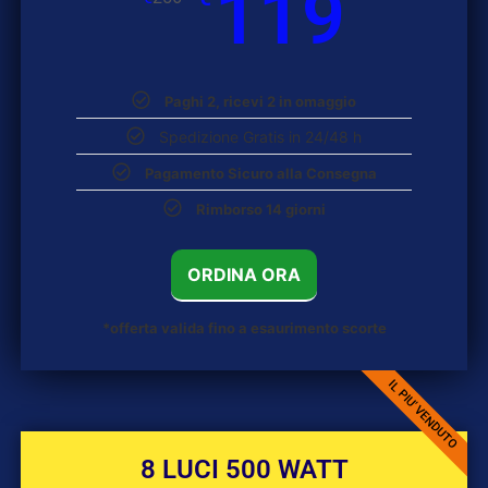
119
Paghi 2, ricevi 2 in omaggio
Spedizione Gratis in 24/48 h
Pagamento Sicuro alla Consegna
Rimborso 14 giorni
ORDINA ORA
*offerta valida fino a esaurimento scorte
IL PIU' VENDUTO
8 LUCI 500 WATT