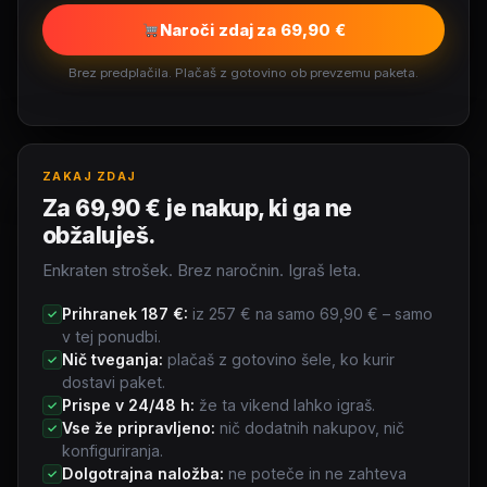
Naroči zdaj za 69,90 €
Brez predplačila. Plačaš z gotovino ob prevzemu paketa.
ZAKAJ ZDAJ
Za 69,90 € je nakup, ki ga ne
obžaluješ.
Enkraten strošek. Brez naročnin. Igraš leta.
Prihranek 187 €:
iz 257 € na samo 69,90 € – samo
✓
v tej ponudbi.
Nič tveganja:
plačaš z gotovino šele, ko kurir
✓
dostavi paket.
Prispe v 24/48 h:
že ta vikend lahko igraš.
✓
Vse že pripravljeno:
nič dodatnih nakupov, nič
✓
konfiguriranja.
Dolgotrajna naložba:
ne poteče in ne zahteva
✓