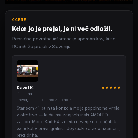
OCENE
Kdor jo je prejel, je ni več odložil.
Resnične povratne informacije uporabnikov, ki so
RG556 že prejeli v Sloveniji.
David K.
★★★★★
Ljubljana
Preverjen nakup · pred 2 tednoma
Star sem 41 let in ta konzola me je popolnoma vrnila
v otroštvo — le da ima zdaj vrhunski AMOLED
zaslon. Mario Kart 64 izgleda neverjetno, občutek
pa je kot v pravi igralnici. Joysticki so zelo natančni,
brez drifta.