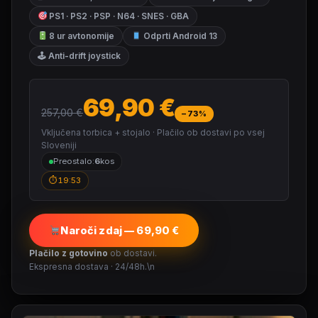
PS1 · PS2 · PSP · N64 · SNES · GBA
8 ur avtonomije
Odprti Android 13
🕹 Anti-drift joystick
69,90 €
257,00 €
−73%
Vključena torbica + stojalo · Plačilo ob dostavi po vsej
Sloveniji
Preostalo:
6
kos
⏱
19:52
Naroči zdaj — 69,90 €
Plačilo z gotovino
ob dostavi.
Ekspresna dostava · 24/48h.\n