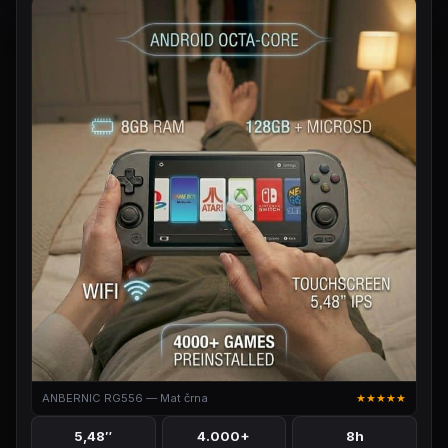
ANBERNIC RG556 — Mat črna
★★★★★
5,48″
4.000+
8h