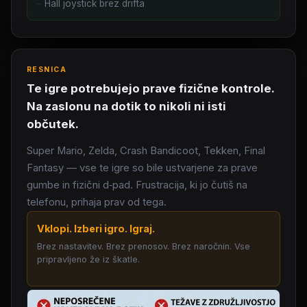
Hall joystick brez drifta
RESNICA
Te igre potrebujejo prave fizične kontrole.
Na zaslonu na dotik to nikoli ni isti
občutek.
Super Mario, Zelda, Crash Bandicoot, Tekken, Final
Fantasy — vse te igre so bile ustvarjene za prave
gumbe in fizični d‑pad. Frustracija, ki jo čutiš na
telefonu, prihaja prav od tega.
Vklopi. Izberi igro. Igraj.
Brez nastavitev. Brez prenosov. Brez naročnin. Vse
pripravljeno že iz škatle.