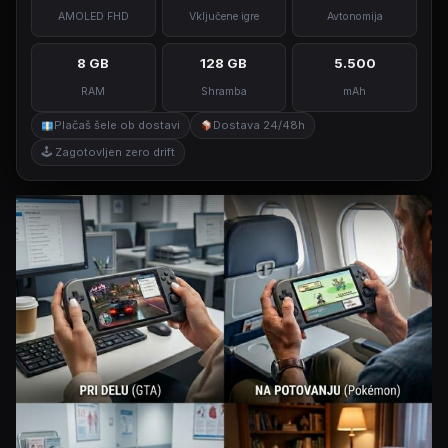
AMOLED FHD
Vključene igre
Avtonomija
8 GB
128 GB
5.500
RAM
Shramba
mAh
Plačaš šele ob dostavi
Dostava 24/48h
🕹 Zagotovljen zero drift