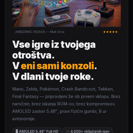
ANBERNIC RG556 — Mat črna
★★★★★
Vse igre iz tvojega
otroštva.
V
eni sami konzoli
.
V dlani tvoje roke.
Mario, Zelda, Pokémon, Crash Bandicoot, Tekken,
Final Fantasy — pripravljeni že ob prvem vklopu. Brez
naročnin, brez iskanja ROM-ov, brez kompromisov.
AMOLED zaslon 5,48″, pravi fizični gumbi, 8 ur
avtonomije.
🖥 AMOLED 5,48″ Full HD
4.000+ vključenih iger