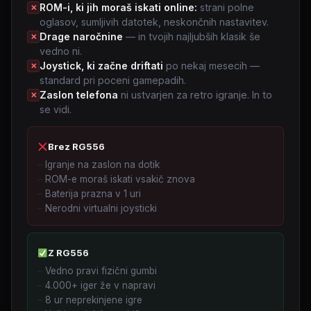
ROM-i, ki jih moraš iskati online:
strani polne
✕
oglasov, sumljivih datotek, neskončnih nastavitev.
Drage naročnine
— in tvojih najljubših klasik še
✕
vedno ni.
Joystick, ki začne driftati
po nekaj mesecih —
✕
standard pri poceni gamepadih.
Zaslon telefona
ni ustvarjen za retro igranje. In to
✕
se vidi.
Brez RG556
Igranje na zaslon na dotik
ROM-e moraš iskati vsakič znova
Baterija prazna v 1 uri
Nerodni virtualni joysticki
Z RG556
Vedno pravi fizični gumbi
4.000+ iger že v napravi
8 ur neprekinjene igre