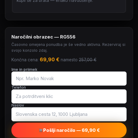
kupil še za brata — enako navdušenje.
Naročilni obrazec — RG556
Časovno omejena ponudba je še vedno aktivna. Rezerviraj si
svojo konzolo zdaj.
69,90 €
Končna cena:
namesto
257,00 €
Ime in priimek
Telefon
Naslov
Pošlji naročilo — 69,90 €