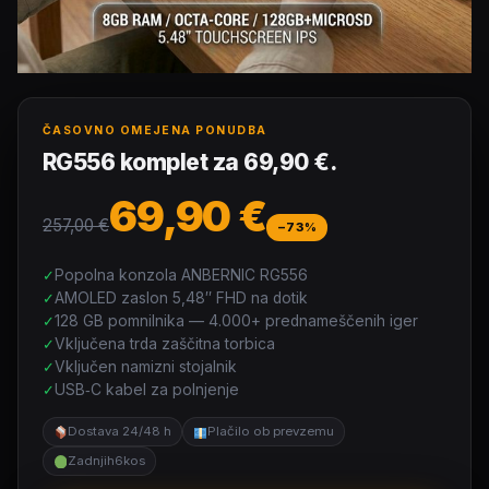
ČASOVNO OMEJENA PONUDBA
RG556 komplet za 69,90 €.
69,90 €
257,00 €
−73%
Popolna konzola ANBERNIC RG556
AMOLED zaslon 5,48″ FHD na dotik
128 GB pomnilnika — 4.000+ prednameščenih iger
Vključena trda zaščitna torbica
Vključen namizni stojalnik
USB‑C kabel za polnjenje
Dostava 24/48 h
Plačilo ob prevzemu
Zadnjih
6
kos