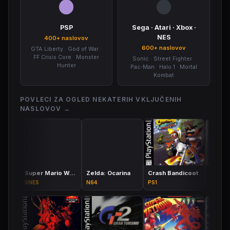
PSP
Sega · Atari · Xbox ·
NES
400+ naslovov
600+ naslovov
GTA Liberty · God of War ·
FF Crisis Core · Monster
Sonic · Street Fighter ·
Hunter
Pac‑Man · Halo 1 · Mortal
Kombat
POVLECI ZA OGLED NEKATERIH VKLJUČENIH
NASLOVOV →
Super Mario World
Zelda: Ocarina
Crash Bandicoot
SNES
N64
PS1
GBA