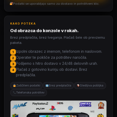
Podatki se uporabljajo samo za dostavo in potrditveni klic.
KAKO POTEKA
Od obrazca do konzole v rokah.
Brez predplačila, brez tveganja. Plačaš šele ob prevzemu
paketa.
Izpolni obrazec z imenom, telefonom in naslovom.
1
Operater te pokliče za potrditev naročila.
2
Pošljemo s hitro dostavo v 24/48 delovnih urah.
3
Plačaš z gotovino kurirju ob dostavi. Brez
4
predplačila.
Zaščiteni podatki
Brez predplačila
Sledljiva pošiljka
Telefonska potrditev