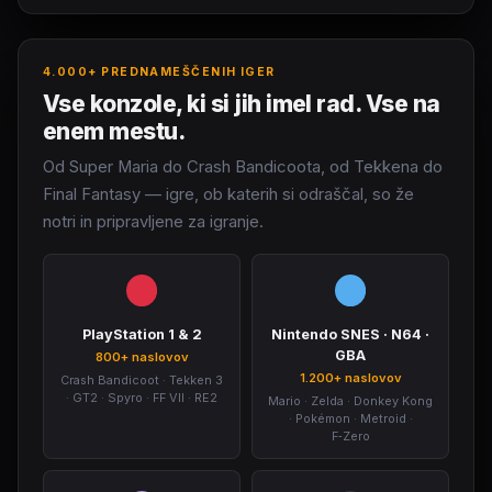
4.000+ PREDNAMEŠČENIH IGER
Vse konzole, ki si jih imel rad. Vse na
enem mestu.
Od Super Maria do Crash Bandicoota, od Tekkena do
Final Fantasy — igre, ob katerih si odraščal, so že
notri in pripravljene za igranje.
PlayStation 1 & 2
Nintendo SNES · N64 ·
GBA
800+ naslovov
1.200+ naslovov
Crash Bandicoot · Tekken 3
· GT2 · Spyro · FF VII · RE2
Mario · Zelda · Donkey Kong
· Pokémon · Metroid ·
F‑Zero