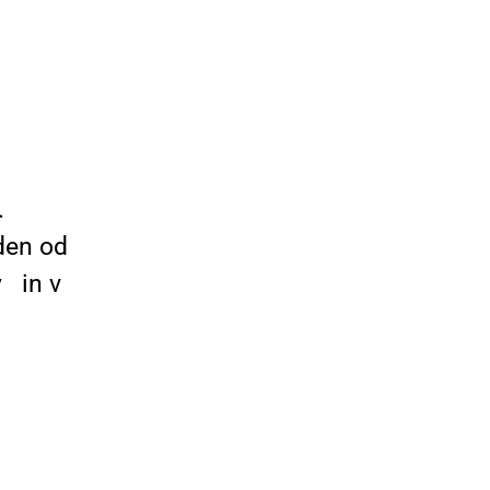
.
eden od
v
in v