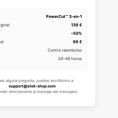
PowerCut™ 3‑en‑1
iginal
139 €
–50%
nal
69 €
Contra reembolso
24–48 horas
enes alguna pregunta, puedes escribirnos a:
support@stok-shop.com
nder directamente al mensaje del mensajero.