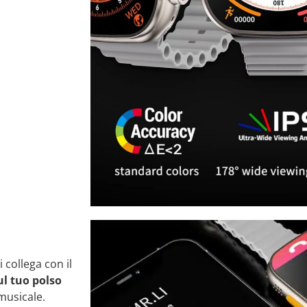
si collega con il
l tuo polso
musicale.