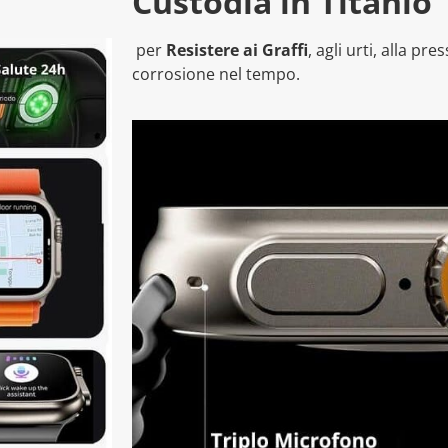
Custodia in Titanio
per
Resistere ai Graffi
, agli urti, alla pr
corrosione nel tempo.