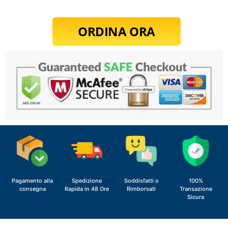
ORDINA ORA
Pagamento alla
Spedizione
Soddisfatti o
100%
consegna
Rapida in 48 Ore
Rimborsati
Transazione
Sicura