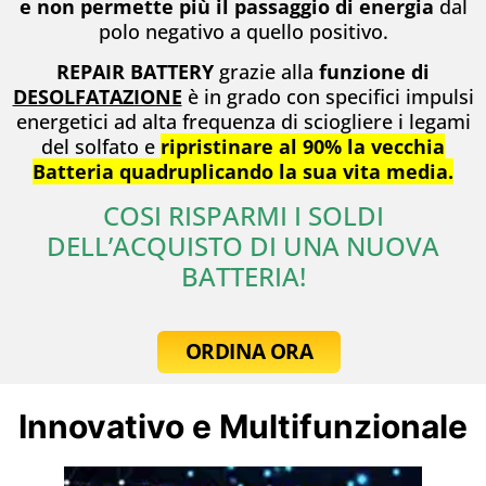
e non permette più il passaggio di energia
dal
polo negativo a quello positivo.
REPAIR BATTERY
grazie alla
funzione di
DESOLFATAZIONE
è in grado con specifici impulsi
energetici ad alta frequenza di sciogliere i legami
del solfato e
ripristinare al 90% la vecchia
Batteria quadruplicando la sua vita media.
COSI RISPARMI I SOLDI
DELL’ACQUISTO DI UNA NUOVA
BATTERIA!
ORDINA ORA
Innovativo e Multifunzionale