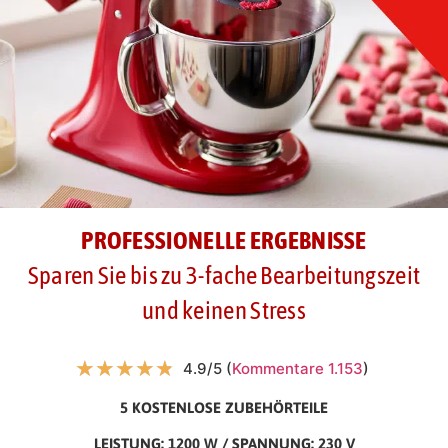
PROFESSIONELLE ERGEBNISSE
Sparen Sie bis zu 3-fache Bearbeitungszeit
und keinen Stress
★
★
★
★
★
4.9/5 (
Kommentare 1.153
)
5 KOSTENLOSE ZUBEHÖRTEILE
LEISTUNG: 1200 W / SPANNUNG: 230 V