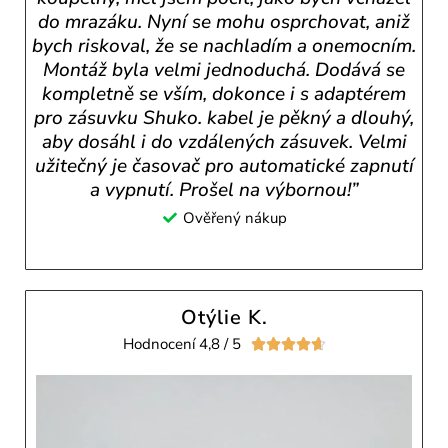
do mrazáku. Nyní se mohu osprchovat, aniž
bych riskoval, že se nachladím a onemocním.
Montáž byla velmi jednoduchá. Dodává se
kompletně se vším, dokonce i s adaptérem
pro zásuvku Shuko. kabel je pěkný a dlouhý,
aby dosáhl i do vzdálených zásuvek. Velmi
užitečný je časovač pro automatické zapnutí
a vypnutí. Prošel na výbornou!”
Ověřený nákup
Otýlie K.
Hodnocení 4,8 / 5




