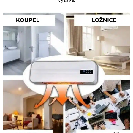
vysává.