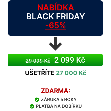
NABÍDKA
BLACK FRIDAY
-65%
↓
2 099 Kč
29 099 Kč
UŠETŘÍTE
27 000 Kč
ZDARMA:
ZÁRUKA 5 ROKY
PLATBA NA DOBÍRKU