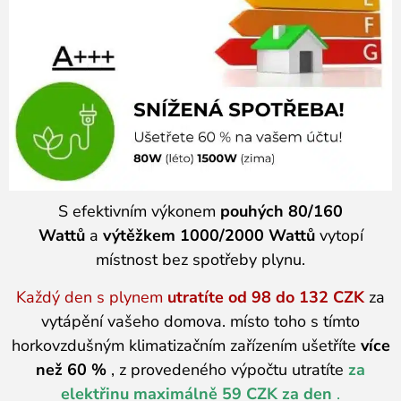
S efektivním výkonem
pouhých 80/160
Wattů
a
výtěžkem 1000/2000 Wattů
vytopí
místnost bez spotřeby plynu.
Každý den s plynem
utratíte od 98 do 132 CZK
za
vytápění vašeho domova. místo toho s tímto
horkovzdušným klimatizačním zařízením ušetříte
více
než 60 %
, z provedeného výpočtu utratíte
za
elektřinu maximálně 59 CZK za den
.