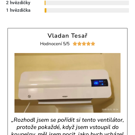
2 hvězdičky
1 hvězdička
Vladan Tesař
Hodnocení 5/5





„Rozhodl jsem se pořídit si tento ventilátor,
protože pokaždé, když jsem vstoupil do
koupelny, měl jsem pocit, jako bych vcházel