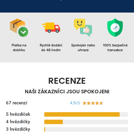
Platba na
Rychlé dodání
Spokojen nebo
100% bezpečná
dobírku
do 48 hodin
uhraze
transakce
RECENZE
NAŠI ZÁKAZNÍCI JSOU SPOKOJENI
67 recenzí
4,9/5





5 hvězdiček
4 hvězdičky
3 hvězdičky