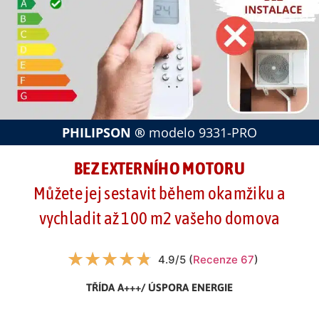
PHILIPSON ®
modelo 9331-PRO
BEZ EXTERNÍHO MOTORU
Můžete jej sestavit během okamžiku a
vychladit až 100 m2 vašeho domova
★
★
★
★
★
4.9/5 (
Recenze
67
)
TŘÍDA A+++/ ÚSPORA ENERGIE