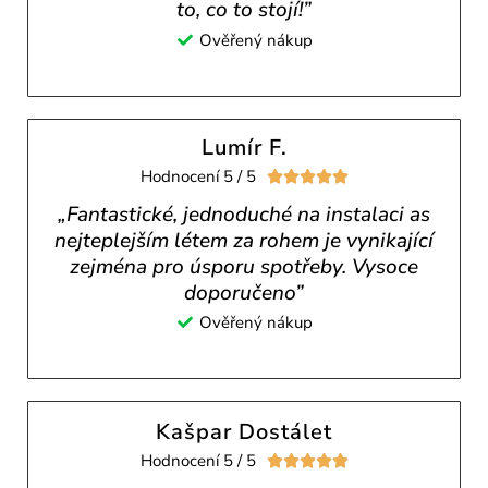
to, co to stojí!”
Ověřený nákup
Lumír F.
Hodnocení 5 / 5





„Fantastické, jednoduché na instalaci as
nejteplejším létem za rohem je vynikající
zejména pro úsporu spotřeby. Vysoce
doporučeno”
Ověřený nákup
Kašpar Dostálet
Hodnocení 5 / 5




