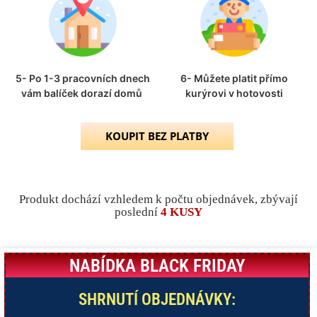
5- Po 1-3 pracovních dnech
6- Můžete platit přímo
vám balíček dorazí domů
kurýrovi v hotovosti
KOUPIT BEZ PLATBY
Produkt dochází vzhledem k počtu objednávek, zbývají
poslední
4 KUSY
NABÍDKA BLACK FRIDAY
NABÍDKA BLACK FRIDAY
29 099 Kč
65%
KOUPIT HNED
SHRNUTÍ OBJEDNÁVKY:
2 099 Kč