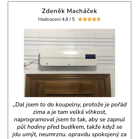
Zdeněk Macháček
Hodnocení 4,8 / 5





„Dal jsem to do koupelny, protože je pořád
zima a je tam velká vlhkost,
naprogramoval jsem to tak, aby se zapnul
půl hodiny před budíkem, takže když se
jdu umýt, neumrznu. opravdu spokojený za