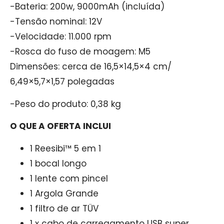
-Bateria: 200w, 9000mAh (incluída)
-Tensão nominal: 12V
-Velocidade: 11.000 rpm
-Rosca do fuso de moagem: M5
Dimensões: cerca de 16,5×14,5×4 cm/
6,49×5,7×1,57 polegadas
-Peso do produto: 0,38 kg
O QUE A OFERTA INCLUI
1 Reesibi™ 5 em 1
1 bocal longo
1 lente com pincel
1 Argola Grande
1 filtro de ar TÜV
1 x cabo de carregamento USB super