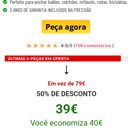
Perfeito para encher balões, colchões, infláveis, rodas, bicicletas.
2 ANOS DE GARANTIA INCLUÍDOS NA PRECISÃO
Peça agora
★
★
★
★
★
4.9/5 (
158 comentários
)
ÚLTIMAS 4 PEÇAS EM OFERTA
↓
Em vez de 79€
50% DE DESCONTO
39€
Você economiza 40€