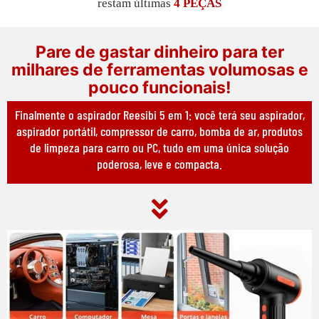
restam últimas
4 PEÇAS
Pare de gastar dinheiro para ter
milhares de ferramentas volumosas e
pouco funcionais!
Finalmente o aspirador Reesibi 5 em 1: você terá seu aspirador,
aspirador portátil, compressor de carro, bomba de ar, produtos
de limpeza para carro ou PC, tudo em uma única solução
poderosa, leve e compacta.