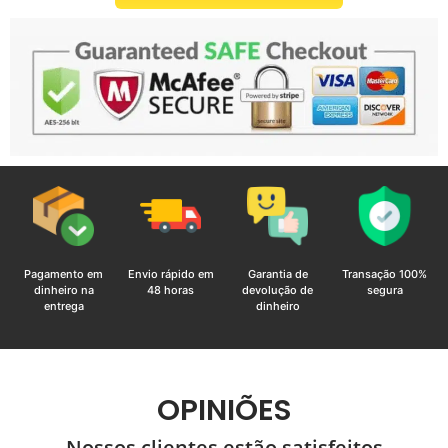
Pagamento em
Envio rápido em
Garantia de
Transação 100%
dinheiro na
48 horas
devolução de
segura
entrega
dinheiro
OPINIÕES
Nossos clientes estão satisfeitos