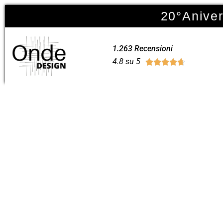
20°Anivers
1.263 Recensioni
4.8 su 5




