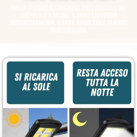
BASTA FISSARE IL LAMPIONE FOTOVOLTAICO AD
UN PALO O A MURO. IL FARO
LAVORERÀ
AUTONOMAMENTE
, E SARÀ
REGOLABILE TRAMITE
TELECOMANDO.