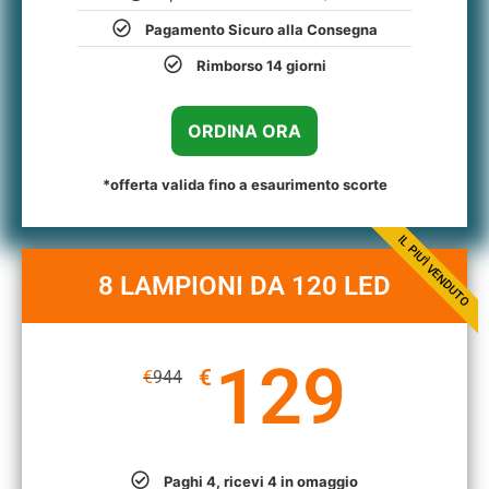
Pagamento Sicuro alla Consegna
Rimborso 14 giorni
ORDINA ORA
*offerta valida fino a esaurimento scorte
IL PIU'Ì VENDUTO
8 LAMPIONI DA 120 LED
129
€
€
944
Paghi 4, ricevi 4 in omaggio