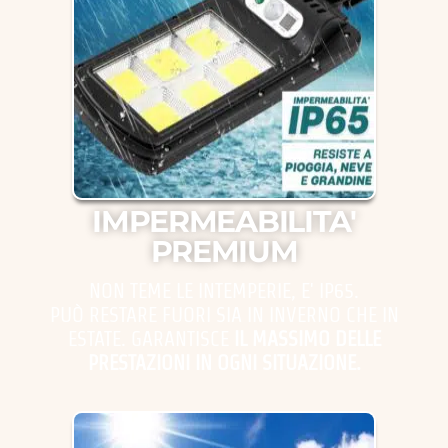
IMPERMEABILITA'
PREMIUM
NON TEME LE INTEMPERIE, E' IP65.
PUÒ RESTARE FUORI SIA IN INVERNO CHE IN
ESTATE. GARANTISCE
IL MASSIMO DELLE
PRESTAZIONI IN OGNI SITUAZIONE.