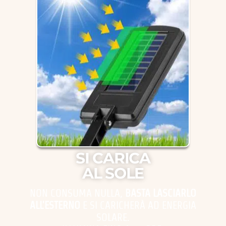
SI CARICA
AL SOLE
NON CONSUMA NULLA,
BASTA LASCIARLO
ALL'ESTERNO
E SI CARICHERÀ AD ENERGIA
SOLARE.